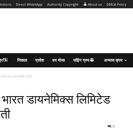
estions
Direct WhatsApp
Authority Copyright
About us
DMCA Policy
.
्र
निकाल
प्रवेश
वय मोजा
जॉईन ग्रुप
अभ्यास क्रम
मध्ये 80 जागांसाठी भरती
ारत डायनेमिक्स लिमिटेड
रती
0