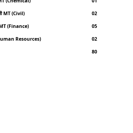
नी MT (Chemical)
01
रेनी MT (Civil)
02
ेनी MT (Finance)
05
MT (Human Resources)
02
80