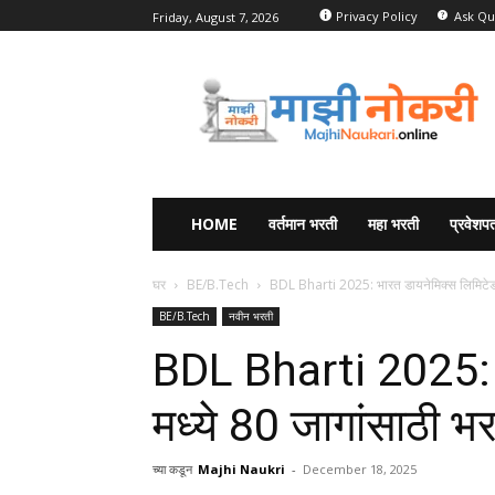
Privacy Policy
Ask Qu
Friday, August 7, 2026
HOME
वर्तमान भरती
महा भरती
प्रवेशपत
घर
BE/B.Tech
BDL Bharti 2025: भारत डायनेमिक्स लिमिटेड 
BE/B.Tech
नवीन भरती
BDL Bharti 2025: भ
मध्ये 80 जागांसाठी भ
च्या कडून
Majhi Naukri
-
December 18, 2025