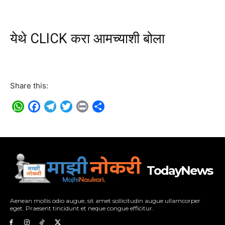
येथे CLICK करा आमच्याशी बोला
Share this:
WhatsApp
Facebook
Telegram
Twitter
Print
Share
TodayNews
Aenean mollis odio augue, sit amet sollicitudin augue ullamcorper
eget. Praesent tincidunt et neque congue efficitur.