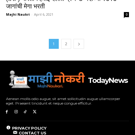
जागांची मेगा भरती
Majhi Naukri
-
April 6, 2021
0
1
2
TodayNews
Aenean mollis odio augue, sit amet sollicitudin augue ullamcorper
eget. Praesent tincidunt et neque congue efficitur.
PRIVACY POLICY
CONTACT US