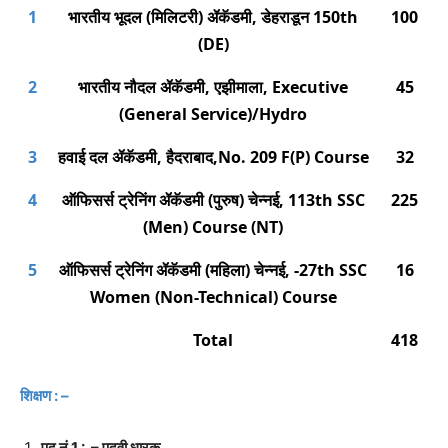
1
भारतीय भूदल (मिलिटरी) ॲकॅडमी, डेहराडून 150th
100
(DE)
2
भारतीय नौदल ॲकॅडमी, एझीमाला, Executive
45
(General Service)/Hydro
3
हवाई दल ॲकॅडमी, हैदराबाद,No. 209 F(P) Course
32
4
ऑफिसर्स ट्रेनिंग ॲकॅडमी (पुरुष) चेन्नई, 113th SSC
225
(Men) Course (NT)
5
ऑफिसर्स ट्रेनिंग ॲकॅडमी (महिला) चेन्नई, -27th SSC
16
Women (Non-Technical) Course
Total
418
शिक्षण
: –
पद नं 1 : – पदवी धारक.