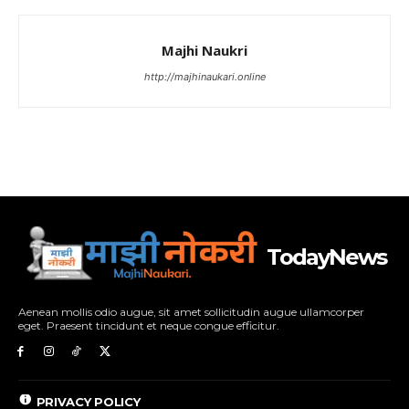
Majhi Naukri
http://majhinaukari.online
TodayNews
Aenean mollis odio augue, sit amet sollicitudin augue ullamcorper
eget. Praesent tincidunt et neque congue efficitur.
PRIVACY POLICY