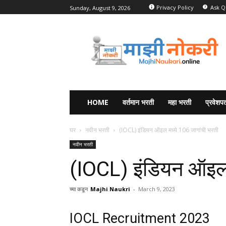
Privacy Policy
Ask Q
Sunday, August 9, 2026
HOME
वर्तमान भरती
महा भरती
प्रवेशपत
घर
नवीन भरती
(IOCL) इंडियन ऑइल मध्ये 106 जागांची भरती
नवीन भरती
(IOCL) इंडियन ऑइल 
च्या कडून
Majhi Naukri
-
March 9, 2023
IOCL Recruitment 2023