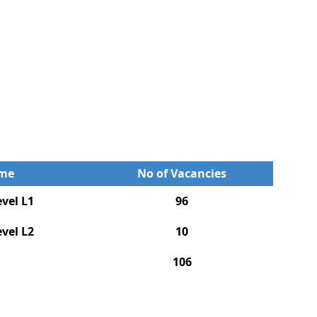
ame
No of Vacancies
vel L1
96
vel L2
10
106