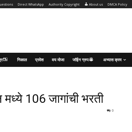
uestions
Direct WhatsApp
Authority Copyright
About us
DMCA Policy
्र
निकाल
प्रवेश
वय मोजा
जॉईन ग्रुप
अभ्यास क्रम
मध्ये 106 जागांची भरती
0