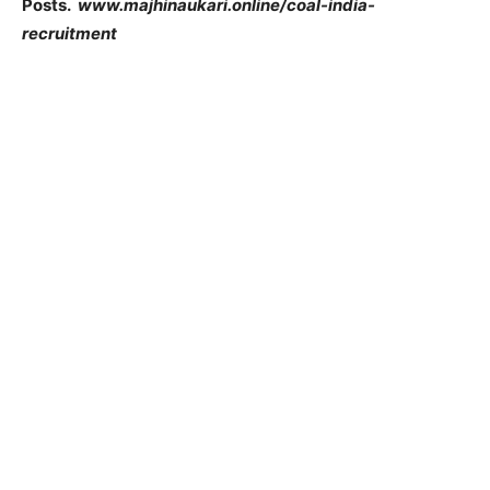
Posts.
www.majhinaukari.online/coal-india-
recruitment