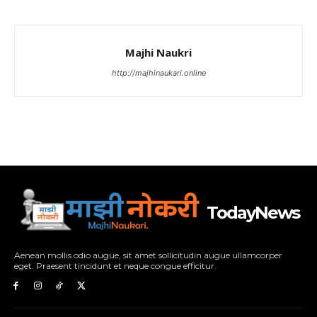
Majhi Naukri
http://majhinaukari.online
TodayNews
Aenean mollis odio augue, sit amet sollicitudin augue ullamcorper
eget. Praesent tincidunt et neque congue efficitur.