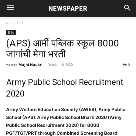
NEWSPAPER
घर
B.Ed
B.Ed
(APS) आर्मी पब्लिक स्कूल 8000
जागांची मेगा भरती
च्या कडून
Majhi Naukri
-
October 6, 2020
0
Army Public School Recruitment
2020
Army Welfare Education Society (AWES), Army Public
School (APS). Army Public School Bharti 2020 (Army
Public School Recruitment 2020)
for 8000
PGT/TGT/PRT through Combined Screening Board