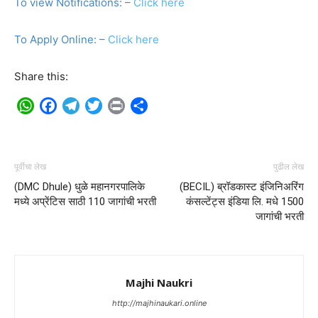
To view Notifications: –
Click here
To Apply Online: –
Click here
Share this:
WhatsApp
Facebook
Telegram
Twitter
Print
Share
पूर्वीचा लेख
पुढील लेख
(DMC Dhule) धुळे महानगरपालिके
(BECIL) ब्रॉडकास्ट इंजिनिअरिंग
मध्ये अप्रेंटिस साठी 110 जागांची भरती
कंसल्टेंट्स इंडिया लि. मधे 1500
जागांची भरती
Majhi Naukri
http://majhinaukari.online