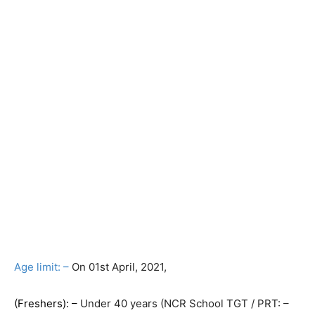
Age limit: –
On 01st April, 2021,
(Freshers): –
Under 40 years (NCR School TGT / PRT: –