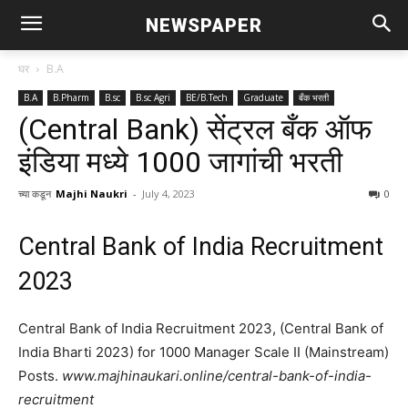
NEWSPAPER
घर
B.A
B.A
B.Pharm
B.sc
B.sc Agri
BE/B.Tech
Graduate
बँक भरती
(Central Bank) सेंट्रल बँक ऑफ
इंडिया मध्ये 1000 जागांची भरती
च्या कडून
Majhi Naukri
-
July 4, 2023
0
Central Bank of India Recruitment
2023
Central Bank of India Recruitment 2023, (Central Bank of
India Bharti 2023) for 1000 Manager Scale II (Mainstream)
Posts.
www.majhinaukari.online/central-bank-of-india-
recruitment‎