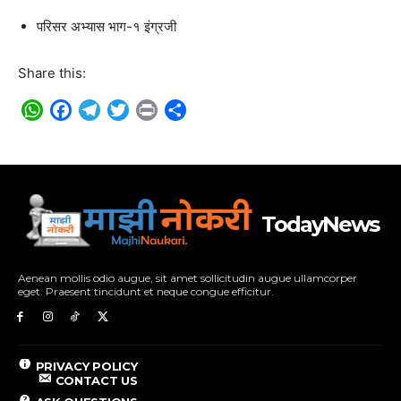
परिसर अभ्यास भाग-१ इंग्रजी
Share this:
WhatsApp
Facebook
Telegram
Twitter
Print
Share
TodayNews
Aenean mollis odio augue, sit amet sollicitudin augue ullamcorper
eget. Praesent tincidunt et neque congue efficitur.
PRIVACY POLICY
CONTACT US